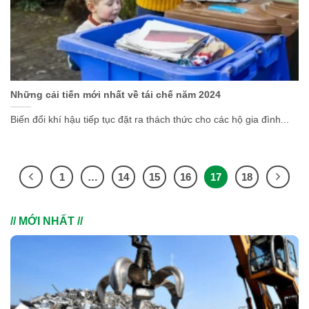
Những cải tiến mới nhất về tái chế năm 2024
Biến đổi khí hậu tiếp tục đặt ra thách thức cho các hộ gia đình...
1
…
14
15
16
17
18
// MỚI NHẤT //