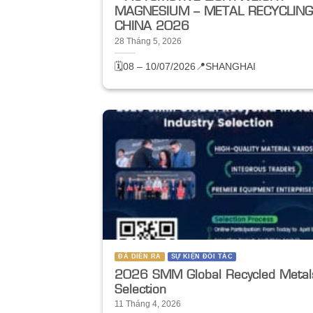
MAGNESIUM – METAL RECYCLIN
CHINA 2026
28 Tháng 5, 2026
🗓️08 – 10/07/2026
📍SHANGHAI
ĐÃ DIỄN RA
SỰ KIỆN ĐỐI TÁC
2026 SMM Global Recycled Metal
Selection
11 Tháng 4, 2026