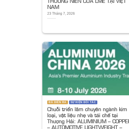
THƯỜNG NIÊN CỦA LME TẠI VIỆT
NAM
23 Tháng 7, 2026
ĐÃ DIỄN RA
SỰ KIỆN ĐỐI TÁC
Chuỗi triển lãm chuyên ngành kim
loại, vật liệu nhẹ và tái chế tại
Thượng Hải: ALUMINIUM – COPPE
– AUTOMOTIVE LIGHTWEIGHT –