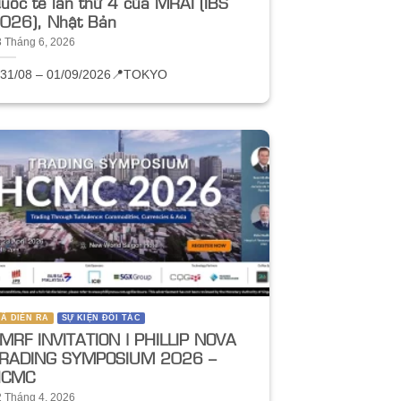
uốc tế lần thứ 4 của MRAI (IBS
026), Nhật Bản
3 Tháng 6, 2026
️31/08 – 01/09/2026
📍TOKYO
Ã DIỄN RA
SỰ KIỆN ĐỐI TÁC
MRF INVITATION | PHILLIP NOVA
RADING SYMPOSIUM 2026 –
HCMC
2 Tháng 4, 2026