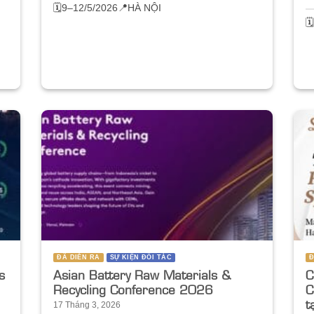
🗓️9–12/5/2026
📍HÀ NỘI
G

ĐÃ DIỄN RA
SỰ KIỆN ĐỐI TÁC
Đ
s
Asian Battery Raw Materials &
C
Recycling Conference 2026
C
t
17 Tháng 3, 2026