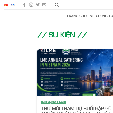
Bỏ
qua
nội
TRANG CHỦ
VỀ CHÚNG TÔ
dung
// SỰ KIỆN //
SỰ KIỆN SẮP TỚI
THƯ MỜI THAM DỰ BUỔI GẶP GỠ