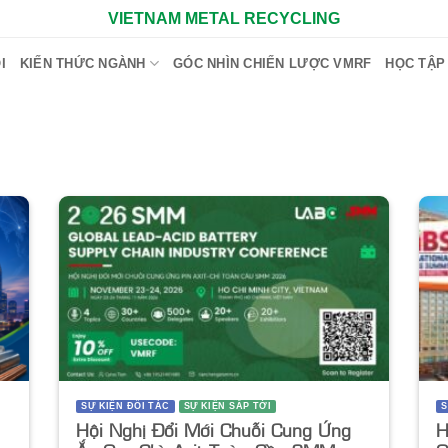
VIETNAM METAL RECYCLING
I
KIẾN THỨC NGÀNH
GÓC NHÌN CHIẾN LƯỢC VMRF
HỌC TẬP
SỰ KIỆN ĐỐI TÁC
SỰ KIỆN SẮP TỚI
S
Hội Nghị Đổi Mới Chuỗi Cung Ứng
H