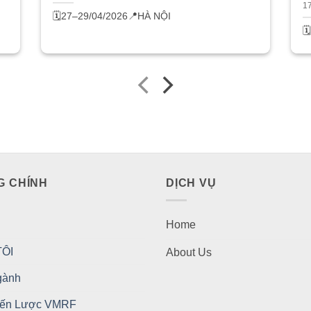
1
🗓️27–29/04/2026
📍HÀ NỘI

G CHÍNH
DỊCH VỤ
Home
ÔI
About Us
gành
iến Lược VMRF