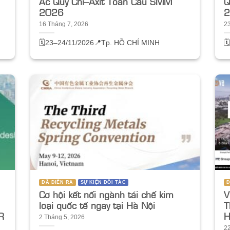
Ắc Quy Chì–Axit Toàn Cầu SMM
Q
2026
2
16 Tháng 7, 2026
2
🗓️23–24/11/2026
📍Tp. HỒ CHÍ MINH

ĐÃ DIỄN RA
SỰ KIỆN ĐỐI TÁC
Đ
Cơ hội kết nối ngành tái chế kim
V
loại quốc tế ngay tại Hà Nội
T
R
2 Tháng 5, 2026
2