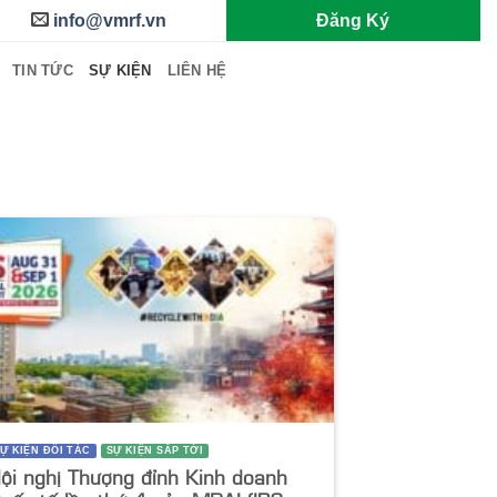
info@vmrf.vn
Đăng Ký
TIN TỨC
SỰ KIỆN
LIÊN HỆ
Ự KIỆN ĐỐI TÁC
SỰ KIỆN SẮP TỚI
ội nghị Thượng đỉnh Kinh doanh