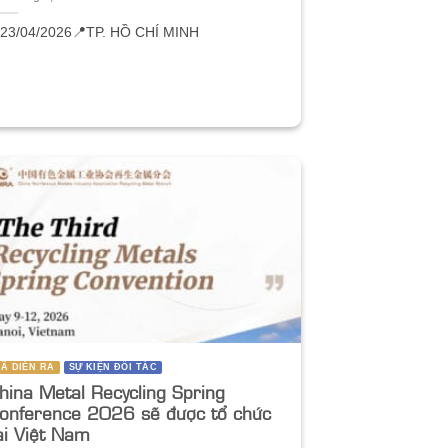
️23/04/2026
📍TP. HỒ CHÍ MINH
Ã DIỄN RA
SỰ KIỆN ĐỐI TÁC
hina Metal Recycling Spring
onference 2026 sẽ được tổ chức
ại Việt Nam