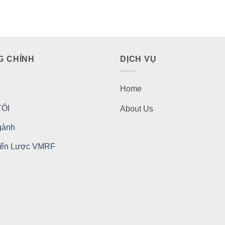
G CHÍNH
DỊCH VỤ
Home
ÔI
About Us
gành
iến Lược VMRF