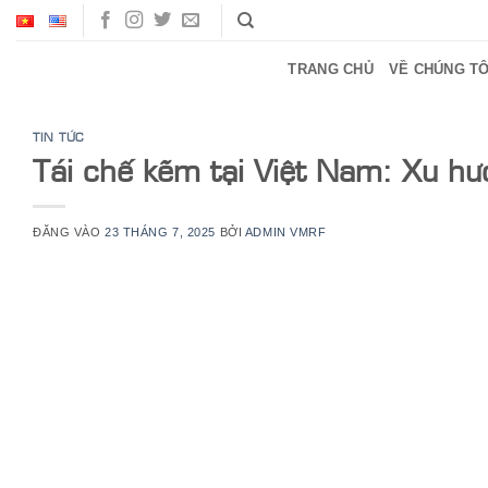
Bỏ
qua
nội
TRANG CHỦ
VỀ CHÚNG TÔ
dung
TIN TỨC
Tái chế kẽm tại Việt Nam: Xu hư
ĐĂNG VÀO
23 THÁNG 7, 2025
BỞI
ADMIN VMRF