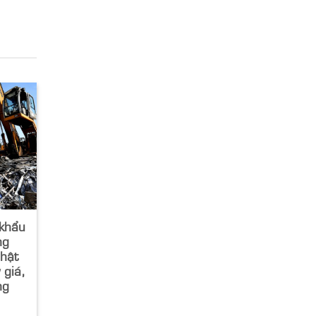
 khẩu
ng
hật
 giá,
ng