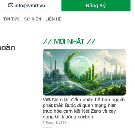
info@vmrf.vn
Đăng Ký
TIN TỨC
SỰ KIỆN
LIÊN HỆ
// MỚI NHẤT //
hoàn
Việt Nam thí điểm phân bổ hạn ngạch
phát thải: Bước đi quan trọng hiện
thực hóa cam kết Net Zero và xây
dựng thị trường carbon
7 Tháng 8, 2026