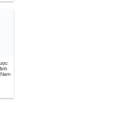
lược:
định
t Nam