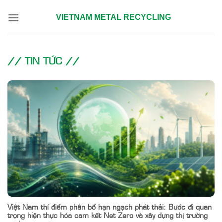
Bỏ
VIETNAM METAL RECYCLING
qua
nội
dung
// TIN TỨC //
Việt Nam thí điểm phân bổ hạn ngạch phát thải: Bước đi quan
trọng hiện thực hóa cam kết Net Zero và xây dựng thị trường