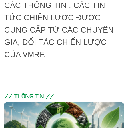
CÁC THÔNG TIN , CÁC TIN
TỨC CHIẾN LƯỢC ĐƯỢC
CUNG CẤP TỪ CÁC CHUYÊN
GIA, ĐỐI TÁC CHIẾN LƯỢC
CỦA VMRF.
// THÔNG TIN //