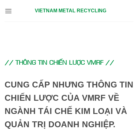
Bỏ
VIETNAM METAL RECYCLING
qua
nội
dung
// THÔNG TIN CHIẾN LƯỢC VMRF //
CUNG CẤP NHƯNG THÔNG TIN
CHIẾN LƯỢC CỦA VMRF VỀ
NGÀNH TÁI CHẾ KIM LOẠI VÀ
QUẢN TRỊ DOANH NGHIỆP.