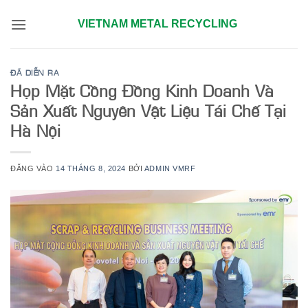
Bỏ
VIETNAM METAL RECYCLING
qua
nội
dung
ĐÃ DIỄN RA
Họp Mặt Cồng Đồng Kinh Doanh Và
Sản Xuất Nguyên Vật Liệu Tái Chế Tại
Hà Nội
ĐĂNG VÀO
14 THÁNG 8, 2024
BỞI
ADMIN VMRF