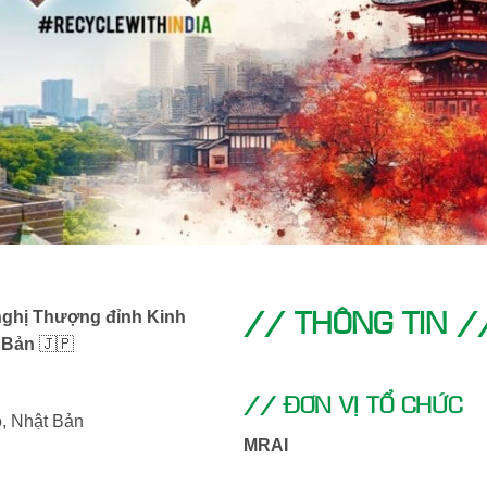
// THÔNG TIN /
nghị Thượng đỉnh Kinh
t Bản
🇯🇵
// ĐƠN VỊ TỔ CHỨC
o, Nhật Bản
MRAI