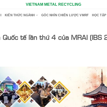
VIETNAM METAL RECYCLING
I
KIẾN THỨC NGÀNH
GÓC NHÌN CHIẾN LƯỢC VMRF
HỌC TẬP
h Quốc tế lần thứ 4 của MRAI (IBS 