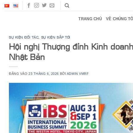
Bỏ
qua
nội
TRANG CHỦ
VỀ CHÚNG TÔ
dung
SỰ KIỆN ĐỐI TÁC
,
SỰ KIỆN SẮP TỚI
Hội nghị Thượng đỉnh Kinh doan
Nhật Bản
ĐĂNG VÀO
23 THÁNG 6, 2026
BỞI
ADMIN VMRF