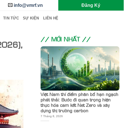
info@vmrf.vn
Đăng Ký
TIN TỨC
SỰ KIỆN
LIÊN HỆ
// MỚI NHẤT //
2026),
Việt Nam thí điểm phân bổ hạn ngạch
phát thải: Bước đi quan trọng hiện
thực hóa cam kết Net Zero và xây
dựng thị trường carbon
7 Tháng 8, 2026