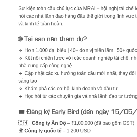
Sự kiện toàn cầu chủ lực của MRAI – hội nghị tái chế l
nối các nhà lãnh đạo hàng đầu thế giới trong lĩnh vực t
và kinh tế tuần hoàn.
🌐 Tại sao nên tham dự?
🔹 Hơn 1.000 đại biểu | 40+ đơn vị triển lãm | 50+ quốc
🔹 Kết nối chiến lược với các doanh nghiệp tái chế, n
nhà cung cấp công nghệ
🔹 Cập nhật các xu hướng toàn cầu mới nhất, thay đổi
sáng tạo
🔹 Khám phá các cơ hội kinh doanh và đầu tư
🔹 Học hỏi từ các chuyên gia và nhà lãnh đạo tư tưởng
🎟️ Đăng ký Early Bird (đến ngày 15/05
🇮🇳
Công ty Ấn Độ
– ₹1,00,000 (đã bao gồm GST)
🌍
Công ty quốc tế
– 1.200 USD