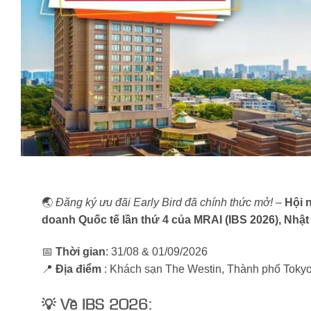
🌏
Đăng ký ưu đãi Early Bird đã chính thức mở!
–
Hội 
doanh Quốc tế lần thứ 4 của MRAI (IBS 2026), Nhậ
📅
Thời gian
: 31/08 & 01/09/2026
📍
Địa điểm
: Khách sạn The Westin, Thành phố Toky
💡 Về IBS 2026: