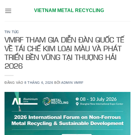
Bỏ
VIETNAM METAL RECYCLING
qua
nội
dung
TIN TỨC
VMRF THAM GIA DIỄN ĐÀN QUỐC TẾ
VỀ TÁI CHẾ KIM LOẠI MÀU VÀ PHÁT
TRIỂN BỀN VỮNG TẠI THƯỢNG HẢI
2026
ĐĂNG VÀO
8 THÁNG 6, 2026
BỞI
ADMIN VMRF