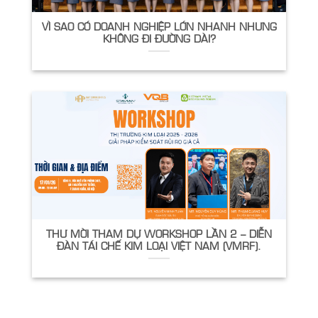
VÌ SAO CÓ DOANH NGHIỆP LỚN NHANH NHƯNG
KHÔNG ĐI ĐƯỜNG DÀI?
THƯ MỜI THAM DỰ WORKSHOP LẦN 2 – DIỄN
ĐÀN TÁI CHẾ KIM LOẠI VIỆT NAM (VMRF).