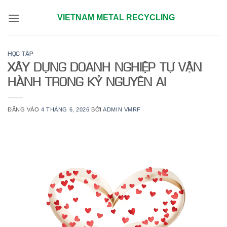
Bỏ
VIETNAM METAL RECYCLING
qua
nội
dung
HỌC TẬP
XÂY DỰNG DOANH NGHIỆP TỰ VẬN
HÀNH TRONG KỶ NGUYÊN AI
ĐĂNG VÀO
4 THÁNG 6, 2026
BỞI
ADMIN VMRF