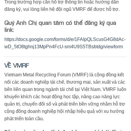
Trong trường hợp cần hỗ trợ thông tin hoặc hướng dẫn
đăng ký, vui lòng liên hệ đội ngũ VMRF để được hỗ trợ.
Quý Anh Chị quan tâm có thể đăng ký qua
link:
https://docs.google.com/forms/d/e/1FAIpQLScusG4G8dAc-
wD_5tO8tghnj13MpPn4FcU-sm4U9S5TBsbtdg/viewform
VỀ VMRF
Vietnam Metal Recycling Forum (VMRF) là cộng đồng kết
nối các doanh nghiệp tái chế, thương mại, sản xuất và các
bên liên quan trong ngành tái chế tại Việt Nam. VMRF luôn
khuyến khích các hoạt động học tập, nâng cao năng lực
quản trị, chuyển đổi số và phát triển bền vững nhằm hỗ trợ
cộng đồng doanh nghiệp hội nhập hiệu quả với xu hướng
phát triển toàn cầu.