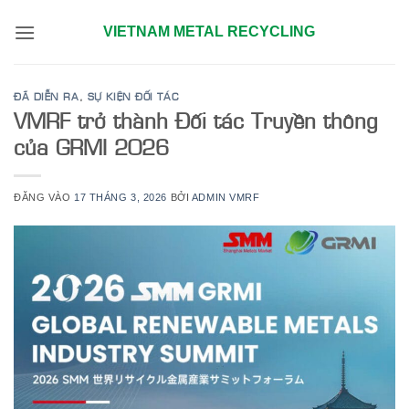
Bỏ
VIETNAM METAL RECYCLING
qua
nội
dung
ĐÃ DIỄN RA
,
SỰ KIỆN ĐỐI TÁC
VMRF trở thành Đối tác Truyền thông
của GRMI 2026
ĐĂNG VÀO
17 THÁNG 3, 2026
BỞI
ADMIN VMRF