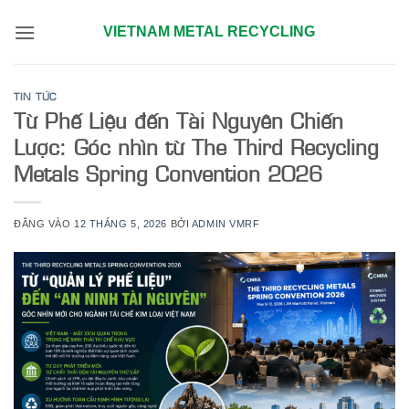
Bỏ
VIETNAM METAL RECYCLING
qua
nội
dung
TIN TỨC
Từ Phế Liệu đến Tài Nguyên Chiến
Lược: Góc nhìn từ The Third Recycling
Metals Spring Convention 2026
ĐĂNG VÀO
12 THÁNG 5, 2026
BỞI
ADMIN VMRF