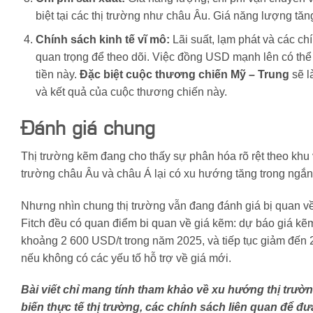
biệt tại các thị trường như châu Âu. Giá năng lượng tă
Chính sách kinh tế vĩ mô:
Lãi suất, lạm phát và các ch
quan trọng để theo dõi. Việc đồng USD mạnh lên có thể
tiền này.
Đặc biệt cuộc thương chiến Mỹ – Trung
sẽ l
và kết quả của cuộc thương chiến này.
Đánh giá chung
Thị trường kẽm đang cho thấy sự phân hóa rõ rệt theo khu v
trường châu Âu và châu Á lại có xu hướng tăng trong ngắn 
Nhưng nhìn chung thị trường vẫn đang đánh giá bị quan v
Fitch đều có quan điểm bi quan về giá kẽm: dự báo giá k
khoảng 2 600 USD/t trong năm 2025, và tiếp tục giảm đến
nếu không có các yếu tố hỗ trợ về giá mới.
Bài viết chỉ mang tính tham khảo về xu hướng thị trư
biến thực tế thị trường, các chính sách liên quan để đư