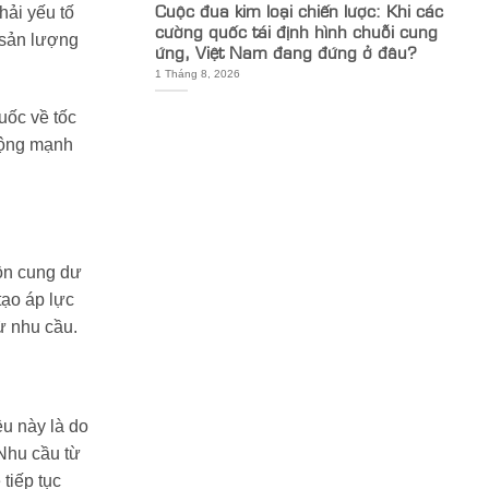
Cuộc đua kim loại chiến lược: Khi các
hải yếu tố
cường quốc tái định hình chuỗi cung
 sản lượng
ứng, Việt Nam đang đứng ở đâu?
1 Tháng 8, 2026
uốc về tốc
 động mạnh
uồn cung dư
tạo áp lực
ừ nhu cầu.
ều này là do
 Nhu cầu từ
tiếp tục