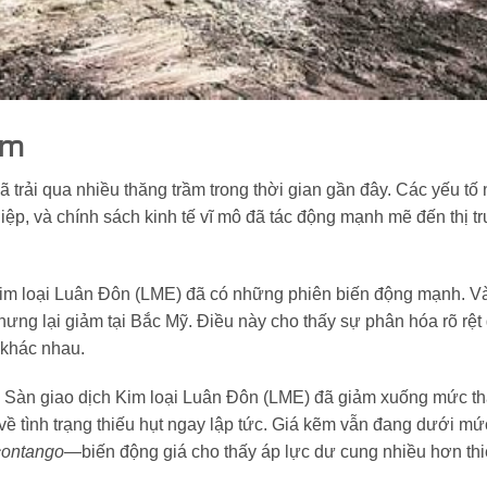
ẽm
 trải qua nhiều thăng trầm trong thời gian gần đây. Các yếu tố 
ệp, và chính sách kinh tế vĩ mô đã tác động mạnh mẽ đến thị t
 kim loại Luân Đôn (LME) đã có những phiên biến động mạnh. V
ưng lại giảm tại Bắc Mỹ. Điều này cho thấy sự phân hóa rõ rệt
 khác nhau.
n Sàn giao dịch Kim loại Luân Đôn (LME) đã giảm xuống mức th
về tình trạng thiếu hụt ngay lập tức. Giá kẽm vẫn đang dưới m
contango
—biến động giá cho thấy áp lực dư cung nhiều hơn thi