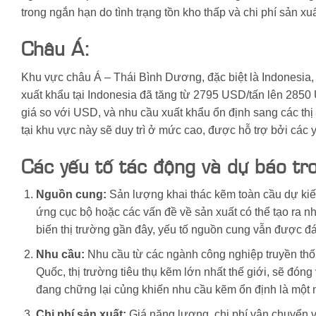
trong ngắn hạn do tình trạng tồn kho thấp và chi phí sản xu
Châu Á:
Khu vực châu Á – Thái Bình Dương, đặc biệt là Indonesia,
xuất khẩu tại Indonesia đã tăng từ 2795 USD/tấn lên 2850 
giá so với USD, và nhu cầu xuất khẩu ổn định sang các t
tại khu vực này sẽ duy trì ở mức cao, được hỗ trợ bởi các 
Các yếu tố tác động và dự báo tro
Nguồn cung:
Sản lượng khai thác kẽm toàn cầu dự kiến
ứng cục bộ hoặc các vấn đề về sản xuất có thể tạo ra 
biến thị trường gần đây, yếu tố nguồn cung vẫn được đ
Nhu cầu:
Nhu cầu từ các ngành công nghiệp truyền thống
Quốc, thị trường tiêu thụ kẽm lớn nhất thế giới, sẽ đóng
đang chững lại củng khiến nhu cầu kẽm ổn định là một
Chi phí sản xuất:
Giá năng lượng, chi phí vận chuyển v