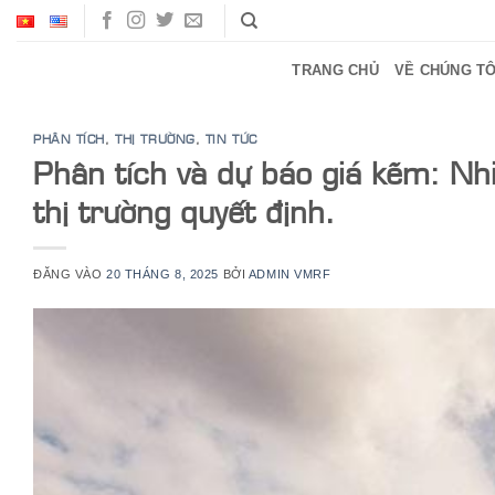
Bỏ
qua
nội
TRANG CHỦ
VỀ CHÚNG TÔ
dung
PHÂN TÍCH
,
THỊ TRƯỜNG
,
TIN TỨC
Phân tích và dự báo giá kẽm: Nh
thị trường quyết định.
ĐĂNG VÀO
20 THÁNG 8, 2025
BỞI
ADMIN VMRF