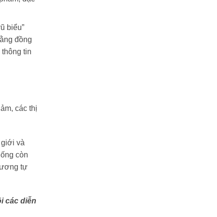
ũ biểu”
bằng đồng
 thông tin
ảm, các thị
giới và
uống còn
tương tự
i các diễn