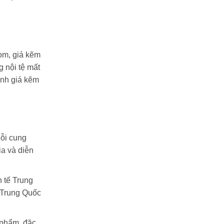
com, giá kẽm
 nội tệ mất
ịnh giá kẽm
uỗi cung
ia và diễn
h tế Trung
ế Trung Quốc
 phẩm, đặc