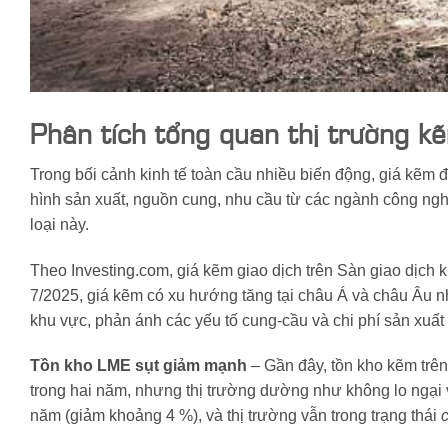
Phân tích tổng quan thị trường k
Trong bối cảnh kinh tế toàn cầu nhiều biến động, giá kẽm đã
hình sản xuất, nguồn cung, nhu cầu từ các ngành công nghi
loại này.
Theo Investing.com, giá kẽm giao dịch trên Sàn giao dịch
7/2025, giá kẽm có xu hướng tăng tại châu Á và châu Âu nh
khu vực, phản ánh các yếu tố cung-cầu và chi phí sản xuất
Tồn kho LME sụt giảm mạnh
– Gần đây, tồn kho kẽm trê
trong hai năm, nhưng thị trường dường như không lo ngại 
năm (giảm khoảng 4 %), và thị trường vẫn trong trạng thái