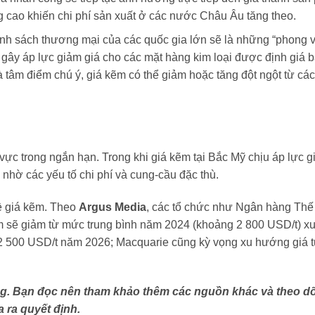
ng cao khiến chi phí sản xuất ở các nước Châu Âu tăng theo.
ính sách thương mại của các quốc gia lớn sẽ là những “phong v
 gây áp lực giảm giá cho các mặt hàng kim loại được định giá 
à tâm điểm chú ý, giá kẽm có thể giảm hoặc tăng đột ngột từ các
ực trong ngắn hạn. Trong khi giá kẽm tại Bắc Mỹ chịu áp lực gi
nhờ các yếu tố chi phí và cung-cầu đặc thù.
ề giá kẽm. Theo
Argus Media
, các tổ chức như Ngân hàng Thế 
ẽm sẽ giảm từ mức trung bình năm 2024 (khoảng 2 800 USD/t) x
 2 500 USD/t năm 2026; Macquarie cũng kỳ vọng xu hướng giá 
ờng. Bạn đọc nên tham khảo thêm các nguồn khác và theo dõ
a ra quyết định.