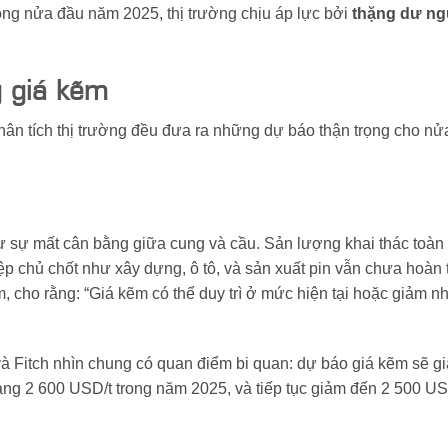
ong nửa đầu năm 2025, thị trường chịu áp lực bởi
thặng dư n
g giá kẽm
ân tích thị trường đều đưa ra những dự báo thận trọng cho nử
từ sự mất cân bằng giữa cung và cầu. Sản lượng khai thác toàn
p chủ chốt như xây dựng, ô tô, và sản xuất pin vẫn chưa hoàn 
, cho rằng: “Giá kẽm có thể duy trì ở mức hiện tại hoặc giảm nh
và Fitch nhìn chung có quan điểm bi quan: dự báo giá kẽm sẽ 
ng 2 600 USD/t trong năm 2025, và tiếp tục giảm đến 2 500 U