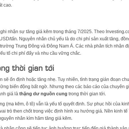
ất cao.
 ghi nhận sự tăng giá kẽm trong tháng 7/2025. Theo Investing.
USD/tấn. Nguyên nhân chủ yếu là do chi phí sản xuất tăng, đồng
hị trường Trung Đông và Đông Nam Á. Các nhà phân tích nhận đ
yếu tố chi phí đẩy và nhu cầu vững chắc.
ng thời gian tới
 sẽ ổn định hoặc tăng nhẹ. Tuy nhiên, tình trạng gián đoạn ch
những biến động bất ngờ. Nhưng theo các báo cáo của chuyên g
ánh giá là
thặng dư nguồn cung
trong thời gian tới.
 (mạ kẽm, ô tô) vẫn là yếu tố quyết định. Sự phục hồi của kin
 vai trò then chốt trong việc định hình xu hướng giá. Nền kinh t
 nguyên nhân kìm hãm tăng giá kẽm.
à nhân công sẽ tiếp tục ảnh hưởng trực tiếp đến giá thành sản