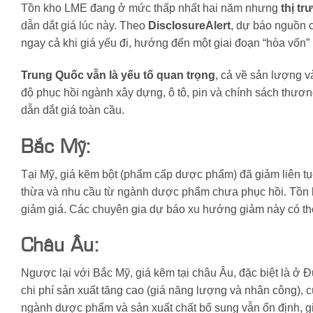
Tồn kho LME đang ở mức thấp nhất hai năm nhưng
thị t
dẫn dắt giá lúc này. Theo
DisclosureAlert
, dự báo nguồn 
ngay cả khi giá yếu đi, hướng đến một giai đoạn “hòa vốn”
Trung Quốc vẫn là yếu tố quan trọng
, cả về sản lượng v
độ phục hồi ngành xây dựng, ô tô, pin và chính sách thươn
dẫn dắt giá toàn cầu.
Bắc Mỹ:
Tại Mỹ, giá kẽm bột (phẩm cấp dược phẩm) đã giảm liên t
thừa và nhu cầu từ ngành dược phẩm chưa phục hồi. Tồn kh
giảm giá. Các chuyên gia dự báo xu hướng giảm này có thể
Châu Âu:
Ngược lại với Bắc Mỹ, giá kẽm tại châu Âu, đặc biệt là ở 
chi phí sản xuất tăng cao (giá năng lượng và nhân công), 
ngành dược phẩm và sản xuất chất bổ sung vẫn ổn định, giú