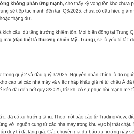
rường không phản ứng mạnh
, cho thấy kỳ vọng tồn kho chưa p
cung sẽ tiếp tục mạnh đến tận Q3/2025, chưa có dấu hiệu giảm
 hoặc thặng dư.
à kích cầu, dù tăng trưởng khiêm tốn. Mọi biến động tại Trung Q
g mại (
đặc biệt là thương chiến Mỹ–Trung
), sẽ là yếu tố tác
ục trong quý 2 và đầu quý 3/2025. Nguyên nhân chính là do ng
o cao tại các nhà máy và việc nhập khẩu giá rẻ từ châu Á đã 
 kéo dài đến hết quý 3/2025, trừ khi có sự phục hồi mạnh mẽ t
Đức, đã có xu hướng tăng. Theo một báo cáo từ TradingView, đi
cùng với nguồn cung từ các nhà máy trong khu vực bị thắt chặt.
p duy trì đà tăng giá. Các chuyên gia dự báo xu hướng này sẽ 