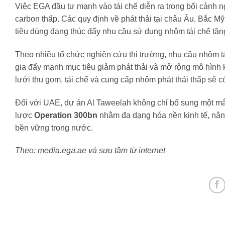
Việc EGA đầu tư mạnh vào tái chế diễn ra trong bối cảnh
carbon thấp. Các quy định về phát thải tại châu Âu, Bắc M
tiêu dùng đang thúc đẩy nhu cầu sử dụng nhôm tái chế tăn
Theo nhiều tổ chức nghiên cứu thị trường, nhu cầu nhôm t
gia đẩy mạnh mục tiêu giảm phát thải và mở rộng mô hình
lưới thu gom, tái chế và cung cấp nhôm phát thải thấp sẽ có
Đối với UAE, dự án Al Taweelah không chỉ bổ sung một m
lược
Operation 300bn
nhằm đa dạng hóa nền kinh tế, nâng
bền vững trong nước.
Theo: media.ega.ae và sưu tầm từ internet