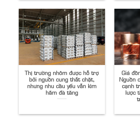
Thị trường nhôm được hỗ trợ
Giá đồn
bởi nguồn cung thắt chặt,
Nguồn c
nhưng nhu cầu yếu vẫn kìm
cạnh t
hãm đà tăng
lược t
t