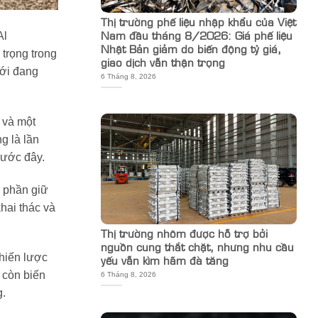
Thị trường phế liệu nhập khẩu của Việt
Nam đầu tháng 8/2026: Giá phế liệu
Al
Nhật Bản giảm do biến động tỷ giá,
trọng trong
giao dịch vẫn thận trọng
iới đang
6 Tháng 8, 2026
 và một
g là lần
rước đây.
p phần giữ
khai thác và
Thị trường nhôm được hỗ trợ bởi
nguồn cung thắt chặt, nhưng nhu cầu
hiến lược
yếu vẫn kìm hãm đà tăng
 còn biến
6 Tháng 8, 2026
g.