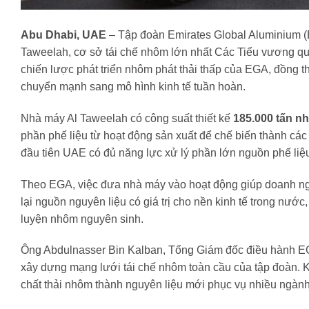
Abu Dhabi, UAE
– Tập đoàn Emirates Global Aluminium (
Taweelah, cơ sở tái chế nhôm lớn nhất Các Tiểu vương qu
chiến lược phát triển nhôm phát thải thấp của EGA, đồng t
chuyển mạnh sang mô hình kinh tế tuần hoàn.
Nhà máy Al Taweelah có công suất thiết kế
185.000 tấn n
phần phế liệu từ hoạt động sản xuất để chế biến thành các
đầu tiên UAE có đủ năng lực xử lý phần lớn nguồn phế liệ
Theo EGA, việc đưa nhà máy vào hoạt động giúp doanh ngh
lại nguồn nguyên liệu có giá trị cho nền kinh tế trong nước
luyện nhôm nguyên sinh.
Ông Abdulnasser Bin Kalban, Tổng Giám đốc điều hành EGA
xây dựng mạng lưới tái chế nhôm toàn cầu của tập đoàn. K
chất thải nhôm thành nguyên liệu mới phục vụ nhiều ngành 