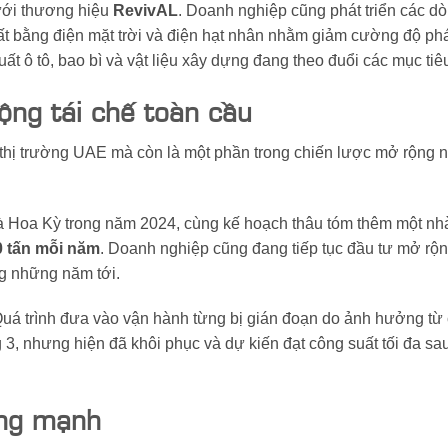
ưới thương hiệu
RevivAL
. Doanh nghiệp cũng phát triển các 
ất bằng điện mặt trời và điện hạt nhân nhằm giảm cường độ phá
t ô tô, bao bì và vật liệu xây dựng đang theo đuổi các mục ti
ộng tái chế toàn cầu
thị trường UAE mà còn là một phần trong chiến lược mở rộng n
và Hoa Kỳ trong năm 2024, cùng kế hoạch thâu tóm thêm một nh
0 tấn mỗi năm
. Doanh nghiệp cũng đang tiếp tục đầu tư mở rộ
g những năm tới.
uá trình đưa vào vận hành từng bị gián đoạn do ảnh hưởng từ 
 3, nhưng hiện đã khôi phục và dự kiến đạt công suất tối đa s
ăng mạnh