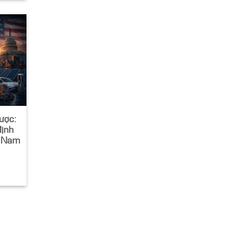
lược:
định
t Nam