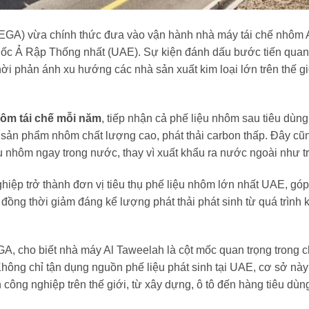
EGA) vừa chính thức đưa vào vận hành nhà máy tái chế nhôm 
ốc Ả Rập Thống nhất (UAE). Sự kiện đánh dấu bước tiến quan 
hời phản ánh xu hướng các nhà sản xuất kim loại lớn trên thế g
hôm tái chế mỗi năm
, tiếp nhận cả phế liệu nhôm sau tiêu dùng
 sản phẩm nhôm chất lượng cao, phát thải carbon thấp. Đây cũn
u nhôm ngay trong nước, thay vì xuất khẩu ra nước ngoài như t
iệp trở thành đơn vị tiêu thụ phế liệu nhôm lớn nhất UAE, gó
, đồng thời giảm đáng kể lượng phát thải phát sinh từ quá trình 
, cho biết nhà máy Al Taweelah là cột mốc quan trọng trong c
hông chỉ tận dụng nguồn phế liệu phát sinh tại UAE, cơ sở này
công nghiệp trên thế giới, từ xây dựng, ô tô đến hàng tiêu dùn