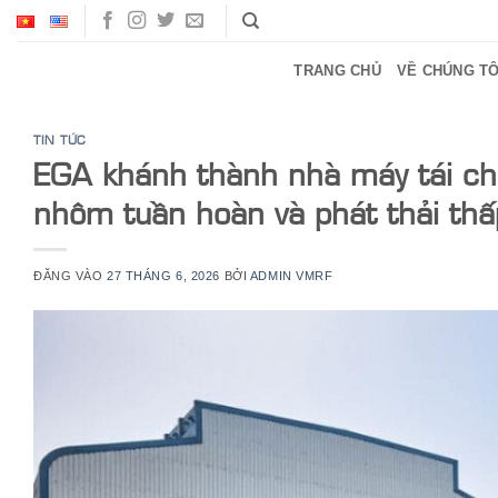
Bỏ
qua
nội
TRANG CHỦ
VỀ CHÚNG TÔ
dung
TIN TỨC
EGA khánh thành nhà máy tái ch
nhôm tuần hoàn và phát thải thấ
ĐĂNG VÀO
27 THÁNG 6, 2026
BỞI
ADMIN VMRF