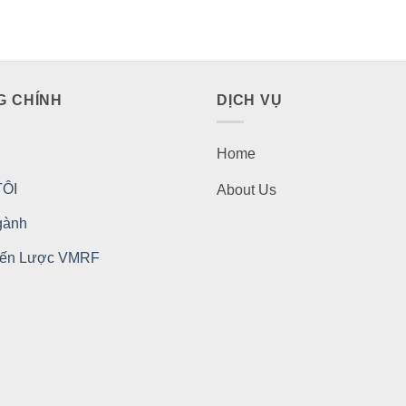
G CHÍNH
DỊCH VỤ
Home
ÔI
About Us
gành
iến Lược VMRF