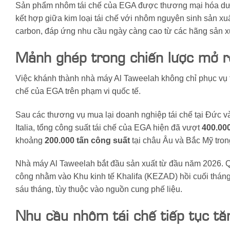
Sản phẩm nhôm tái chế của EGA được thương mại hóa d
kết hợp giữa kim loại tái chế với nhôm nguyên sinh sản xu
carbon, đáp ứng nhu cầu ngày càng cao từ các hãng sản xuấ
Mảnh ghép trong chiến lược mở r
Việc khánh thành nhà máy Al Taweelah không chỉ phục vụ 
chế của EGA trên phạm vi quốc tế.
Sau các thương vụ mua lại doanh nghiệp tái chế tại Đức 
Italia, tổng công suất tái chế của EGA hiện đã vượt
400.00
khoảng
200.000 tấn công suất
tại châu Âu và Bắc Mỹ tron
Nhà máy Al Taweelah bắt đầu sản xuất từ đầu năm 2026. Q
công nhằm vào Khu kinh tế Khalifa (KEZAD) hồi cuối tháng
sáu tháng, tùy thuộc vào nguồn cung phế liệu.
Nhu cầu nhôm tái chế tiếp tục t