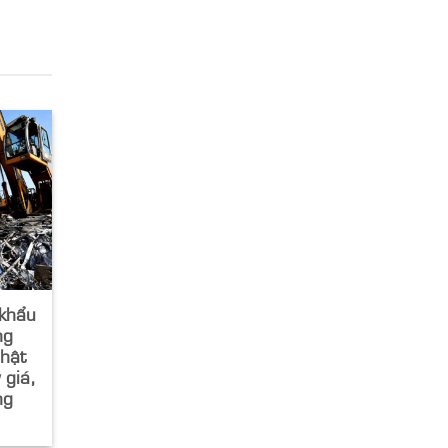
 khẩu
ng
hật
 giá,
ng