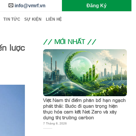
info@vmrf.vn
Đăng Ký
TIN TỨC
SỰ KIỆN
LIÊN HỆ
// MỚI NHẤT //
ến lược
Việt Nam thí điểm phân bổ hạn ngạch
phát thải: Bước đi quan trọng hiện
thực hóa cam kết Net Zero và xây
dựng thị trường carbon
7 Tháng 8, 2026