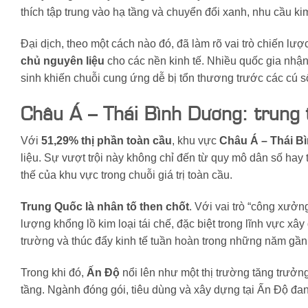
thích tập trung vào hạ tầng và chuyển đổi xanh, nhu cầu kim
Đại dịch, theo một cách nào đó, đã làm rõ vai trò chiến lượ
chủ nguyên liệu
cho các nền kinh tế. Nhiều quốc gia nhận
sinh khiến chuỗi cung ứng dễ bị tổn thương trước các cú s
Châu Á – Thái Bình Dương: trung 
Với
51,29% thị phần toàn cầu
, khu vực
Châu Á – Thái B
liệu. Sự vượt trội này không chỉ đến từ quy mô dân số hay t
thế của khu vực trong chuỗi giá trị toàn cầu.
Trung Quốc là nhân tố then chốt
. Với vai trò “công xưởn
lượng khổng lồ kim loại tái chế, đặc biệt trong lĩnh vực xâ
trường và thúc đẩy kinh tế tuần hoàn trong những năm gần
Trong khi đó,
Ấn Độ
nổi lên như một thị trường tăng trưở
tầng. Ngành đóng gói, tiêu dùng và xây dựng tại Ấn Độ đang