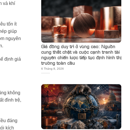
n và khí
êu tốn ít
hép giúp
hôm nguyên
n.
Giá đồng duy trì ở vùng cao: Nguồn
cung thắt chặt và cuộc cạnh tranh tài
nguyên chiến lược tiếp tục định hình thị
ế định giá
trường toàn cầu
6 Tháng 8, 2026
cũng không
 đình trệ,
điều đáng
gói kích