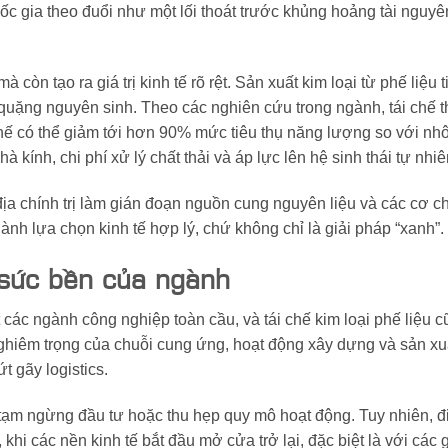
ốc gia theo đuổi như một lối thoát trước khủng hoảng tài nguyê
 còn tạo ra giá trị kinh tế rõ rệt. Sản xuất kim loại từ phế liệu ti
 quặng nguyên sinh. Theo các nghiên cứu trong ngành, tái chế t
chế có thể giảm tới hơn 90% mức tiêu thụ năng lượng so với n
 kính, chi phí xử lý chất thải và áp lực lên hệ sinh thái tự nhiê
a chính trị làm gián đoạn nguồn cung nguyên liệu và các cơ ch
ành lựa chọn kinh tế hợp lý, chứ không chỉ là giải pháp “xanh”.
 sức bền của ngành
 các ngành công nghiệp toàn cầu, và tái chế kim loại phế liệu 
hiêm trọng của chuỗi cung ứng, hoạt động xây dựng và sản xuất
t gãy logistics.
 tạm ngừng đầu tư hoặc thu hẹp quy mô hoạt động. Tuy nhiên, 
 khi các nền kinh tế bắt đầu mở cửa trở lại, đặc biệt là với các 