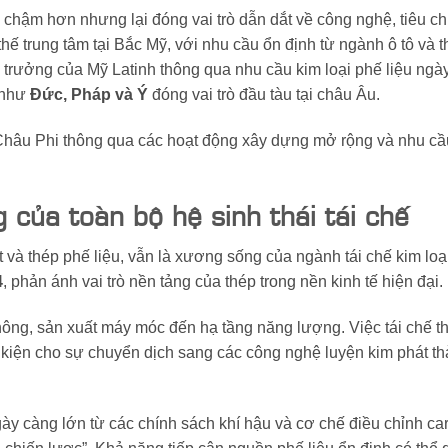
g chậm hơn nhưng lại đóng vai trò dẫn dắt về công nghệ, tiêu c
ị thế trung tâm tại Bắc Mỹ, với nhu cầu ổn định từ ngành ô tô và t
trưởng của Mỹ Latinh thông qua nhu cầu kim loại phế liệu ngà
a như
Đức, Pháp và Ý
đóng vai trò đầu tàu tại châu Âu.
Châu Phi thông qua các hoạt động xây dựng mở rộng và nhu c
 của toàn bộ hệ sinh thái tái chế
ắt và thép phế liệu, vẫn là xương sống của ngành tái chế kim loạ
4
, phản ánh vai trò nền tảng của thép trong nền kinh tế hiện đại.
thông, sản xuất máy móc đến hạ tầng năng lượng. Việc tái chế 
 kiện cho sự chuyển dịch sang các công nghệ luyện kim phát thả
gày càng lớn từ các chính sách khí hậu và cơ chế điều chỉnh c