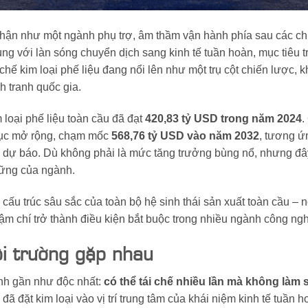
ìn nhận như một ngành phụ trợ, âm thầm vận hành phía sau các c
ng với làn sóng chuyển dịch sang kinh tế tuần hoàn, mục tiêu 
 chế kim loại phế liệu đang nổi lên như một trụ cột chiến lược, 
h tranh quốc gia.
 loại phế liệu toàn cầu đã đạt
420,83 tỷ USD trong năm 2024
.
tục mở rộng, chạm mốc
568,76 tỷ USD vào năm 2032
, tương ứ
n dự báo. Dù không phải là mức tăng trưởng bùng nổ, nhưng đâ
vững của ngành.
ấu trúc sâu sắc của toàn bộ hệ sinh thái sản xuất toàn cầu – n
 thậm chí trở thành điều kiện bắt buộc trong nhiều ngành công ng
môi trường gặp nhau
tính gần như độc nhất:
có thể tái chế nhiều lần mà không làm 
 đã đặt kim loại vào vị trí trung tâm của khái niệm kinh tế tuần 