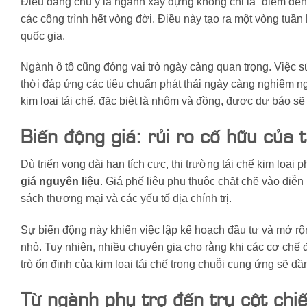
Điều đáng chú ý là ngành xây dựng không chỉ là “điểm đến”
các công trình hết vòng đời. Điều này tạo ra một vòng tuầ
quốc gia.
Ngành ô tô cũng đóng vai trò ngày càng quan trọng. Việc sử
thời đáp ứng các tiêu chuẩn phát thải ngày càng nghiêm ngặ
kim loại tái chế, đặc biệt là nhôm và đồng, được dự báo sẽ 
Biến động giá: rủi ro cố hữu của t
Dù triển vọng dài hạn tích cực, thị trường tái chế kim loại 
giá nguyên liệu
. Giá phế liệu phụ thuộc chặt chẽ vào diễn 
sách thương mại và các yếu tố địa chính trị.
Sự biến động này khiến việc lập kế hoạch đầu tư và mở rộn
nhỏ. Tuy nhiên, nhiều chuyên gia cho rằng khi các cơ chế 
trò ổn định của kim loại tái chế trong chuỗi cung ứng sẽ d
Từ ngành phụ trợ đến trụ cột chiế