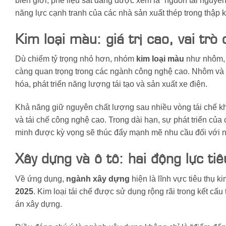
biên giới, phế liệu sắt đang được xem là “nguồn tài nguyên
năng lực cạnh tranh của các nhà sản xuất thép trong thập kỷ
Kim loại màu: giá trị cao, vai trò 
Dù chiếm tỷ trọng nhỏ hơn, nhóm
kim loại màu
như nhôm, đ
càng quan trọng trong các ngành công nghệ cao. Nhôm và đồn
hóa, phát triển năng lượng tái tạo và sản xuất xe điện.
Khả năng giữ nguyên chất lượng sau nhiều vòng tái chế khi
và tái chế công nghệ cao. Trong dài hạn, sự phát triển của
minh được kỳ vọng sẽ thúc đẩy mạnh mẽ nhu cầu đối với n
Xây dựng và ô tô: hai động lực tiê
Về ứng dụng,
ngành xây dựng
hiện là lĩnh vực tiêu thụ k
2025
. Kim loại tái chế được sử dụng rộng rãi trong kết c
án xây dựng.