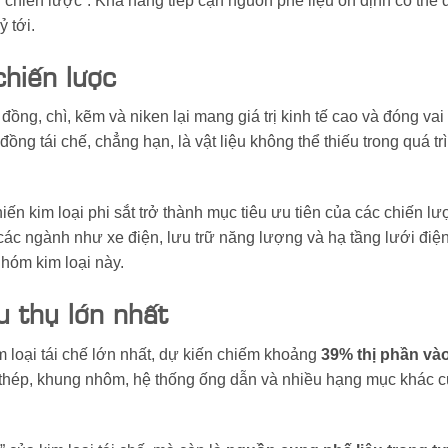
 chiến lược”. Khả năng tiếp cận nguồn phế liệu ổn định có thể 
 tới.
chiến lược
ồng, chì, kẽm và niken lại mang giá trị kinh tế cao và đóng vai
g tái chế, chẳng hạn, là vật liệu không thể thiếu trong quá trì
ến kim loại phi sắt trở thành mục tiêu ưu tiên của các chiến l
 các ngành như xe điện, lưu trữ năng lượng và hạ tầng lưới điệ
hóm kim loại này.
u thụ lớn nhất
im loại tái chế lớn nhất, dự kiến chiếm khoảng
39% thị phần và
ấu thép, khung nhôm, hệ thống ống dẫn và nhiều hạng mục khác 