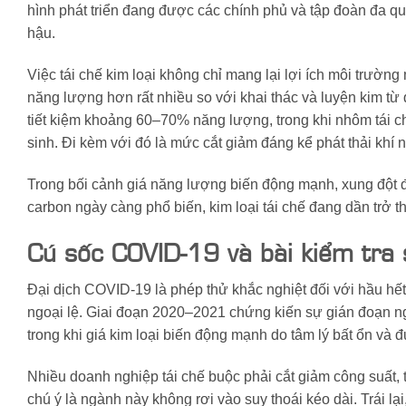
hình phát triển đang được các chính phủ và tập đoàn đa qu
hậu.
Việc tái chế kim loại không chỉ mang lại lợi ích môi trường mà
năng lượng hơn rất nhiều so với khai thác và luyện kim từ
tiết kiệm khoảng 60–70% năng lượng, trong khi nhôm tái 
sinh. Đi kèm với đó là mức cắt giảm đáng kể phát thải khí nhà
Trong bối cảnh giá năng lượng biến động mạnh, xung đột đị
carbon ngày càng phổ biến, kim loại tái chế đang dần trở th
Cú sốc COVID-19 và bài kiểm tra
Đại dịch COVID-19 là phép thử khắc nghiệt đối với hầu hết
ngoại lệ. Giai đoạn 2020–2021 chứng kiến sự gián đoạn ng
trong khi giá kim loại biến động mạnh do tâm lý bất ổn và đứ
Nhiều doanh nghiệp tái chế buộc phải cắt giảm công suất,
chú ý là ngành này không rơi vào suy thoái kéo dài. Trái lại,