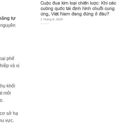
Cuộc đua kim loại chiến lược: Khi các
cường quốc tái định hình chuỗi cung
ứng, Việt Nam đang đứng ở đâu?
 năng tự
1 Tháng 8, 2026
i nguyên
loại phế
hiệp và vị
thụ khối
ặt môi
o.
 cơ sở hạ
hu vực.