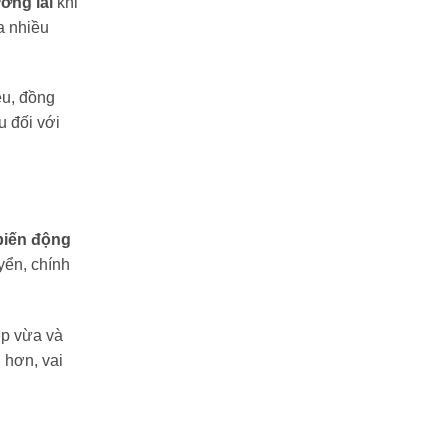
ơng lai
khi
a nhiều
ệu, đồng
u đối với
biến động
uyển, chính
ệp vừa và
 hơn, vai