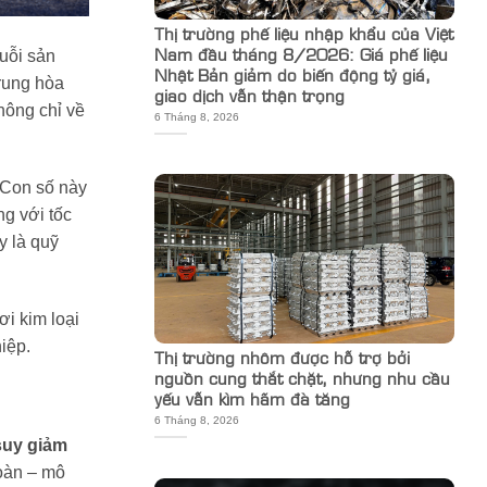
Thị trường phế liệu nhập khẩu của Việt
Nam đầu tháng 8/2026: Giá phế liệu
huỗi sản
Nhật Bản giảm do biến động tỷ giá,
trung hòa
giao dịch vẫn thận trọng
không chỉ về
6 Tháng 8, 2026
 Con số này
ng với tốc
y là quỹ
ơi kim loại
hiệp.
Thị trường nhôm được hỗ trợ bởi
nguồn cung thắt chặt, nhưng nhu cầu
yếu vẫn kìm hãm đà tăng
6 Tháng 8, 2026
suy giảm
hoàn – mô