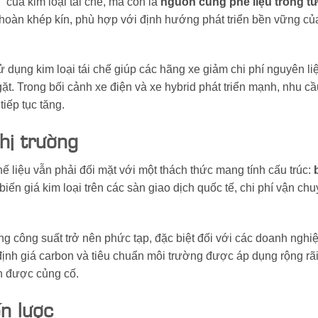
 của kim loại tái chế, mà còn là
nguồn cung phế liệu trong tư
n hoàn khép kín, phù hợp với định hướng phát triển bền vững củ
 dụng kim loại tái chế giúp các hãng xe giảm chi phí nguyên li
t. Trong bối cảnh xe điện và xe hybrid phát triển mạnh, nhu cầ
tiếp tục tăng.
hị trường
phế liệu vẫn phải đối mặt với một thách thức mang tính cấu trúc:
biến giá kim loại trên các sàn giao dịch quốc tế, chi phí vận ch
g công suất trở nên phức tạp, đặc biệt đối với các doanh nghi
định giá carbon và tiêu chuẩn môi trường được áp dụng rộng rãi
ần được củng cố.
n lược