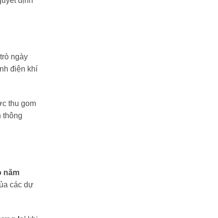
quyết định
 trò ngày
nh điện khí
ược thu gom
n thông
o năm
của các dự