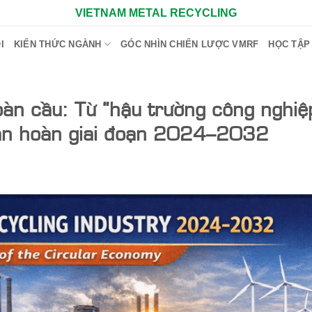
VIETNAM METAL RECYCLING
I
KIẾN THỨC NGÀNH
GÓC NHÌN CHIẾN LƯỢC VMRF
HỌC TẬP
toàn cầu: Từ “hậu trường công nghiệ
tuần hoàn giai đoạn 2024–2032