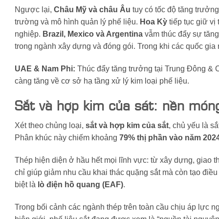
Ngược lại,
Châu Mỹ và châu Âu
tuy có tốc độ tăng trưởn
trường và mô hình quản lý phế liệu.
Hoa Kỳ
tiếp tục giữ v
nghiệp.
Brazil, Mexico và Argentina
vẫm thúc đẩy sự tăng 
trong ngành xây dựng và đóng gói. Trong khi các quốc gi
UAE & Nam Phi:
Thúc đẩy tăng trưởng tại Trung Đông & 
càng tăng về cơ sở hạ tầng xử lý kim loại phế liệu.
Sắt và hợp kim của sát: nền móng
Xét theo chủng loại,
sắt và hợp kim của sắt
, chủ yếu là s
Phân khúc này chiếm khoảng
79% thị phần vào năm 202
Thép hiện diện ở hầu hết mọi lĩnh vực: từ xây dựng, giao 
chỉ giúp giảm nhu cầu khai thác quặng sắt mà còn tạo điều
biệt là
lò điện hồ quang (EAF)
.
Trong bối cảnh các ngành thép trên toàn cầu chịu áp lực n