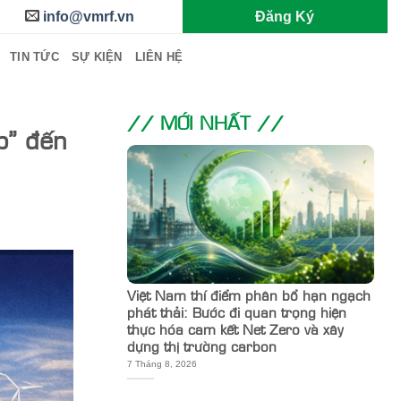
info@vmrf.vn
Đăng Ký
TIN TỨC
SỰ KIỆN
LIÊN HỆ
// MỚI NHẤT //
p” đến
Việt Nam thí điểm phân bổ hạn ngạch
phát thải: Bước đi quan trọng hiện
thực hóa cam kết Net Zero và xây
dựng thị trường carbon
7 Tháng 8, 2026