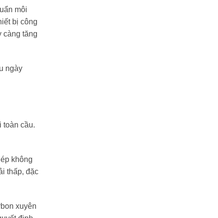
huẩn môi
hiết bị công
y càng tăng
ầu ngày
i toàn cầu.
thép không
i thấp, đặc
arbon xuyên