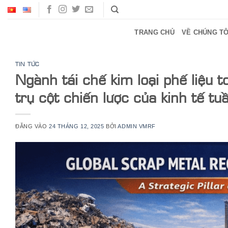
Bỏ
qua
nội
TRANG CHỦ
VỀ CHÚNG TÔ
dung
TIN TỨC
Ngành tái chế kim loại phế liệu 
trụ cột chiến lược của kinh tế 
ĐĂNG VÀO
24 THÁNG 12, 2025
BỞI
ADMIN VMRF