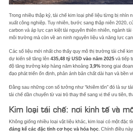
Trong nhiều thập kỷ, tái chế kim loại phế liệu từng bị nh
xuất công nghiệp. Tuy nhiên, bước sang thập niên 2020, cù
carbon và áp lực cạn kiệt tài nguyên thiên nhiên, ngành tái
môi trường mà còn về an ninh nguyên liệu và năng lực cạn
Các số liệu mới nhất cho thấy quy mô thị trường tái chế kim
dự kiến sẽ tăng lên
435,48 tỷ USD vào năm 2025
và tiếp 
độ tăng trưởng kép hàng năm khoảng
3,9%
trong giai đoạ
đạo phát triển ổn định, phản ánh bản chất dài hạn và bền 
Đằng sau những con số tưởng như “khiêm tốn” đó là sự tái c
tái chế dần chuyển từ vai trò thay thế sang vị thế ưu tiên,
Kim loại tái chế: nơi kinh tế và 
Không giống nhiều loại vật liệu khác, kim loại có một đặc 
đáng kể các đặc tính cơ học và hóa học
. Chính điều này