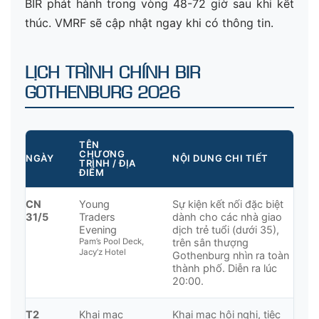
BIR phát hành trong vòng 48-72 giờ sau khi kết
thúc. VMRF sẽ cập nhật ngay khi có thông tin.
LỊCH TRÌNH CHÍNH BIR
GOTHENBURG 2026
TÊN
CHƯƠNG
NGÀY
NỘI DUNG CHI TIẾT
TRÌNH / ĐỊA
ĐIỂM
CN
Young
Sự kiện kết nối đặc biệt
31/5
Traders
dành cho các nhà giao
Evening
dịch trẻ tuổi (dưới 35),
Pam’s Pool Deck,
trên sân thượng
Jacy’z Hotel
Gothenburg nhìn ra toàn
thành phố. Diễn ra lúc
20:00.
T2
Khai mạc
Khai mạc hội nghị, tiệc