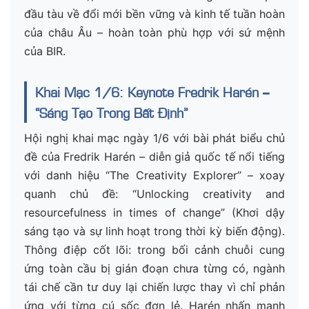
đầu tàu về đổi mới bền vững và kinh tế tuần hoàn
của châu Âu – hoàn toàn phù hợp với sứ mệnh
của BIR.
Khai Mạc 1/6: Keynote Fredrik Harén –
“Sáng Tạo Trong Bất Định”
Hội nghị khai mạc ngày 1/6 với bài phát biểu chủ
đề của Fredrik Harén – diễn giả quốc tế nổi tiếng
với danh hiệu “The Creativity Explorer” – xoay
quanh chủ đề: “Unlocking creativity and
resourcefulness in times of change” (Khơi dậy
sáng tạo và sự linh hoạt trong thời kỳ biến động).
Thông điệp cốt lõi: trong bối cảnh chuỗi cung
ứng toàn cầu bị gián đoạn chưa từng có, ngành
tái chế cần tư duy lại chiến lược thay vì chỉ phản
ứng với từng cú sốc đơn lẻ. Harén nhấn mạnh