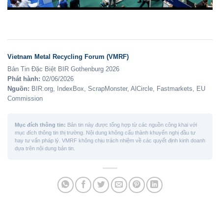
Vietnam Metal Recycling Forum (VMRF)
Bản Tin Đặc Biệt BIR Gothenburg 2026
Phát hành:
02/06/2026
Nguồn:
BIR.org, IndexBox, ScrapMonster, AlCircle, Fastmarkets, EU
Commission
Mục đích thông tin:
Bản tin này được tổng hợp từ các nguồn công khai với
mục đích thông tin thị trường. Nội dung không cấu thành khuyến nghị đầu tư
hay tư vấn pháp lý. VMRF không chịu trách nhiệm về các quyết định kinh doanh
dựa trên nội dung bản tin.