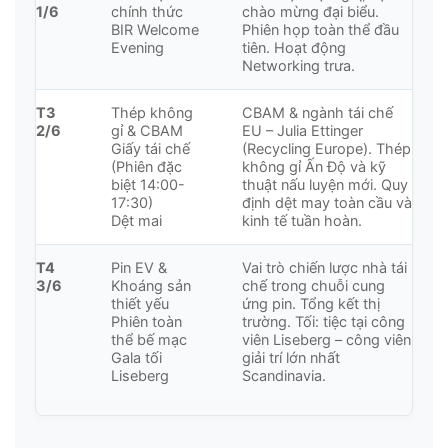
1/6
chính thức
chào mừng đại biểu.
BIR Welcome
Phiên họp toàn thể đầu
Evening
tiên. Hoạt động
Networking trưa.
T3
Thép không
CBAM & ngành tái chế
2/6
gỉ & CBAM
EU – Julia Ettinger
Giấy tái chế
(Recycling Europe). Thép
(Phiên đặc
không gỉ Ấn Độ và kỹ
biệt 14:00-
thuật nấu luyện mới. Quy
17:30)
định dệt may toàn cầu và
Dệt mai
kinh tế tuần hoàn.
T4
Pin EV &
Vai trò chiến lược nhà tái
3/6
Khoáng sản
chế trong chuỗi cung
thiết yếu
ứng pin. Tổng kết thị
Phiên toàn
trường. Tối: tiệc tại công
thể bế mạc
viên Liseberg – công viên
Gala tối
giải trí lớn nhất
Liseberg
Scandinavia.