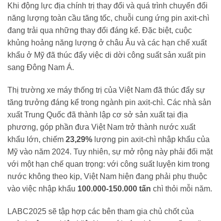
Khi động lực địa chính trị thay đổi và quá trình chuyển đổi
năng lượng toàn cầu tăng tốc, chuỗi cung ứng pin axit-chì
đang trải qua những thay đổi đáng kể. Đặc biệt, cuộc
khủng hoảng năng lượng ở châu Âu và các hạn chế xuất
khẩu ở Mỹ đã thúc đẩy việc di dời công suất sản xuất pin
sang Đông Nam Á.
Thị trường xe máy thống trị của Việt Nam đã thúc đẩy sự
tăng trưởng đáng kể trong ngành pin axit-chì. Các nhà sản
xuất Trung Quốc đã thành lập cơ sở sản xuất tại địa
phương, góp phần đưa Việt Nam trở thành nước xuất
khẩu lớn, chiếm
23,29%
lượng pin axit-chì nhập khẩu của
Mỹ vào năm 2024. Tuy nhiên, sự mở rộng này phải đối mặt
với một hạn chế quan trọng: với công suất luyện kim trong
nước không theo kịp, Việt Nam hiện đang phải phụ thuộc
vào việc nhập khẩu
100.000-150.000 tấn
chì thỏi mỗi năm.
LABC2025 sẽ tập hợp các bên tham gia chủ chốt của