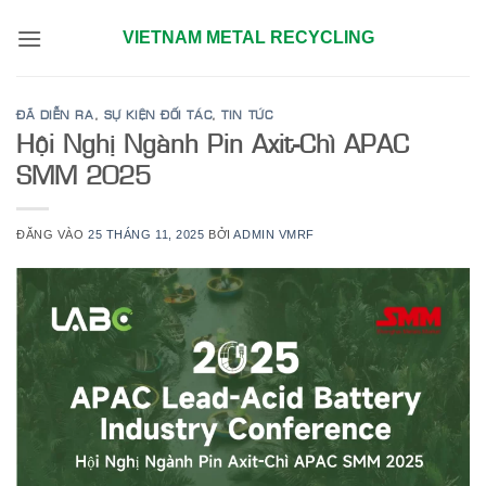
Bỏ
VIETNAM METAL RECYCLING
qua
nội
dung
ĐÃ DIỄN RA
,
SỰ KIỆN ĐỐI TÁC
,
TIN TỨC
Hội Nghị Ngành Pin Axit-Chì APAC
SMM 2025
ĐĂNG VÀO
25 THÁNG 11, 2025
BỞI
ADMIN VMRF