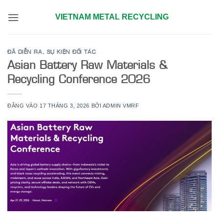
Bỏ
VIETNAM METAL RECYCLING
qua
nội
dung
ĐÃ DIỄN RA
,
SỰ KIỆN ĐỐI TÁC
Asian Battery Raw Materials &
Recycling Conference 2026
ĐĂNG VÀO
17 THÁNG 3, 2026
BỞI
ADMIN VMRF