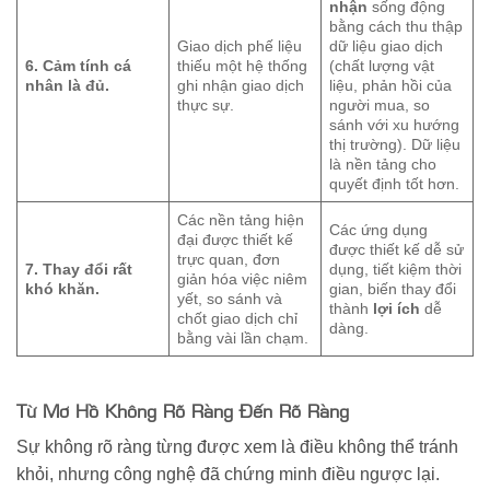
nhận
sống động
bằng cách thu thập
Giao dịch phế liệu
dữ liệu giao dịch
6. Cảm tính cá
thiếu một hệ thống
(chất lượng vật
nhân là đủ.
ghi nhận giao dịch
liệu, phản hồi của
thực sự.
người mua, so
sánh với xu hướng
thị trường). Dữ liệu
là nền tảng cho
quyết định tốt hơn.
Các nền tảng hiện
Các ứng dụng
đại được thiết kế
được thiết kế dễ sử
trực quan, đơn
7. Thay đổi rất
dụng, tiết kiệm thời
giản hóa việc niêm
khó khăn.
gian, biến thay đổi
yết, so sánh và
thành
lợi ích
dễ
chốt giao dịch chỉ
dàng.
bằng vài lần chạm.
Từ Mơ Hồ Không Rõ Ràng Đến Rõ Ràng
Sự không rõ ràng từng được xem là điều không thể tránh
khỏi, nhưng công nghệ đã chứng minh điều ngược lại.