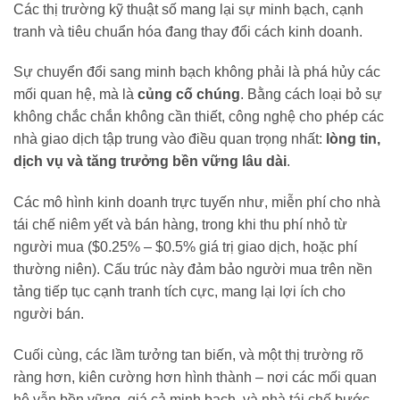
Các thị trường kỹ thuật số mang lại sự minh bạch, cạnh
tranh và tiêu chuẩn hóa đang thay đổi cách kinh doanh.
Sự chuyển đổi sang minh bạch không phải là phá hủy các
mối quan hệ, mà là
củng cố chúng
. Bằng cách loại bỏ sự
không chắc chắn không cần thiết, công nghệ cho phép các
nhà giao dịch tập trung vào điều quan trọng nhất:
lòng tin,
dịch vụ và tăng trưởng bền vững lâu dài
.
Các mô hình kinh doanh trực tuyến như, miễn phí cho nhà
tái chế niêm yết và bán hàng, trong khi thu phí nhỏ từ
người mua ($0.25% – $0.5% giá trị giao dịch, hoặc phí
thường niên). Cấu trúc này đảm bảo người mua trên nền
tảng tiếp tục cạnh tranh tích cực, mang lại lợi ích cho
người bán.
Cuối cùng, các lầm tưởng tan biến, và một thị trường rõ
ràng hơn, kiên cường hơn hình thành – nơi các mối quan
hệ vẫn bền vững, giá cả minh bạch, và nhà tái chế bước