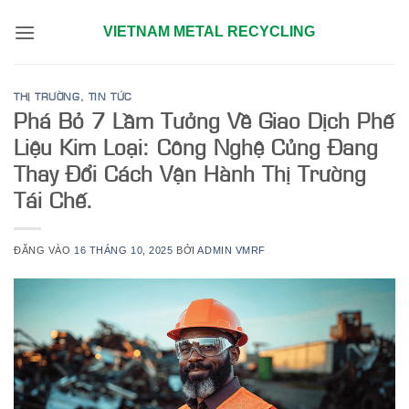
Bỏ
VIETNAM METAL RECYCLING
qua
nội
dung
THỊ TRƯỜNG
,
TIN TỨC
Phá Bỏ 7 Lầm Tưởng Về Giao Dịch Phế
Liệu Kim Loại: Công Nghệ Củng Đang
Thay Đổi Cách Vận Hành Thị Trường
Tái Chế.
ĐĂNG VÀO
16 THÁNG 10, 2025
BỞI
ADMIN VMRF