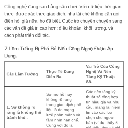
Công nghệ đang san bằng sân chơi. Với dữ liệu thời gian
thực, được xác thực giao dịch, nhà tái chế không cần gọi
điện hỏi giá nữa; họ đã biết. Cuộc trò chuyện chuyển sang
các vấn đề giá trị cao hơn: điều khoản, khối lượng, và
cách phát triển đối tác.
7 Lầm Tưởng Bị Phá Bỏ Nếu Công Nghệ Được Áp
Dụng.
Vai Trò Của Công
Thực Tế Đang
Nghệ Và Nền
Các Lầm Tưởng
Diễn Ra
Tảng Kỹ Thuật
Số.
Các nền tảng kỹ
Sự mơ hồ hay
thuật số tổng hợp
không rõ ràng
tín hiệu giá và nhu
trong giao dịch phế
1. Sự không rõ
cầu, mang lại niềm
liệu là do mạng
ràng là không thể
tin vào các lựa
lưới phân mảnh và
tránh khỏi.
chọn cho người
tầm nhìn hạn chế.
bán (ví dụ: thấy 5
Cùng với đó là
giá thầu thay vì chỉ