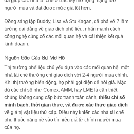
đã giúp các nhà tái chế ở Bắc Mỹ mở rộng mạng lưới
người mua và đạt được mức giá tốt hơn.
Đồng sáng lập Buddy, Lisa và Stu Kagan, đã phá vỡ 7 lầm
tưởng dai dẳng về giao dịch phế liệu, nhấn mạnh cách
công nghệ củng cố các mối quan hệ và cải thiện kết quả
kinh doanh.
Nguồn Gốc Của Sự Mơ Hồ
Thị trường phế liệu chủ yếu dựa vào các mối quan hệ: một
nhà tái chế thường chỉ giao dịch với 2-4 người mua chính.
Khi thị trường biến động, họ phải gọi điện để hỏi giá. Mặc
dù các chỉ số như Comex, AMM, hay LME là cần thiết,
chúng không cung cấp bức tranh toàn cảnh,
thiếu chỉ số
minh bạch, thời gian thực, và được xác thực giao dịch
về giá trị vật liệu thứ cấp. Điều này khiến các nhà tái chế
phụ thuộc nặng nề vào tín hiệu giá từ chính người mua
của họ.