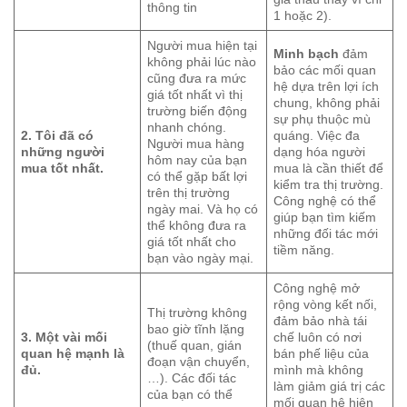
thông tin
1 hoặc 2).
Người mua hiện tại
Minh bạch
đảm
không phải lúc nào
bảo các mối quan
cũng đưa ra mức
hệ dựa trên lợi ích
giá tốt nhất vì thị
chung, không phải
trường biến động
sự phụ thuộc mù
nhanh chóng.
2. Tôi đã có
quáng. Việc đa
Người mua hàng
những người
dạng hóa người
hôm nay của bạn
mua tốt nhất.
mua là cần thiết để
có thể gặp bất lợi
kiểm tra thị trường.
trên thị trường
Công nghệ có thể
ngày mai. Và họ có
giúp bạn tìm kiếm
thể không đưa ra
những đối tác mới
giá tốt nhất cho
tiềm năng.
bạn vào ngày mại.
Công nghệ mở
rộng vòng kết nối,
Thị trường không
đảm bảo nhà tái
bao giờ tĩnh lặng
3. Một vài mối
chế luôn có nơi
(thuế quan, gián
quan hệ mạnh là
bán phế liệu của
đoạn vận chuyển,
đủ.
mình mà không
…). Các đối tác
làm giảm giá trị các
của bạn có thể
mối quan hệ hiện