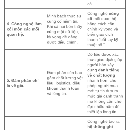
có.
Công nghệ
củng
Minh bạch thực sự
cố
mối quan hệ
củng cố niềm tin.
4. Công nghệ làm
bằng cách căn
Khi cả hai bên thấy
xói mòn các mối
chỉnh kỳ vọng và
cùng một dữ liệu,
quan hệ.
biến giao dịch
kỳ vọng dễ dàng
thành “bắt tay kỹ
được điều chỉnh.
thuật số.”
Dữ liệu được xác
thực giao dịch giúp
người bán xây
dựng
danh tiếng
Đàm phán còn bao
về chất lượng
gồm chất lượng vật
5. Đàm phán chỉ
nhanh hơn, cho
liệu, logistics, điều
là về giá.
phép người mua
khoản thanh toán
mới tự tin đưa ra
và lòng tin.
mức giá cạnh tranh
mà không cần chờ
đợi nhiều năm để
thiết lập lòng tin.
Công nghệ tạo ra
hệ thống ghi