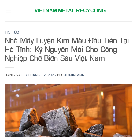
Bỏ
VIETNAM METAL RECYCLING
qua
nội
dung
TIN TỨC
Nhà Máy Luyện Kim Màu Đầu Tiên Tại
Hà Tĩnh: Kỷ Nguyên Mới Cho Công
Nghiệp Chế Biến Sâu Việt Nam
ĐĂNG VÀO
3 THÁNG 12, 2025
BỞI
ADMIN VMRF