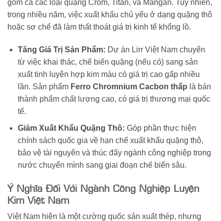
gồm cả các loại quặng Crôm, Titan, và Mangan. Tuy nhiên,
trong nhiều năm, việc xuất khẩu chủ yếu ở dạng quặng thô
hoặc sơ chế đã làm thất thoát giá trị kinh tế khổng lồ.
Tăng Giá Trị Sản Phẩm:
Dự án Lirr Việt Nam chuyển
từ việc khai thác, chế biến quặng (nếu có) sang sản
xuất tinh luyện hợp kim màu có giá trị cao gấp nhiều
lần. Sản phẩm
Ferro Chromnium Cacbon thấp
là bán
thành phẩm chất lượng cao, có giá trị thương mại quốc
tế.
Giảm Xuất Khẩu Quặng Thô:
Góp phần thực hiện
chính sách quốc gia về hạn chế xuất khẩu quặng thô,
bảo vệ tài nguyên và thúc đẩy ngành công nghiệp trong
nước chuyển mình sang giai đoạn chế biến sâu.
Ý Nghĩa Đối Với Ngành Công Nghiệp Luyện
Kim Việt Nam
Việt Nam hiện là một cường quốc sản xuất thép, nhưng