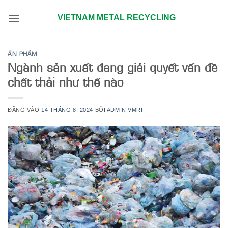
Bỏ
VIETNAM METAL RECYCLING
qua
nội
dung
ẤN PHẨM
Ngành sản xuất đang giải quyết vấn đề
chất thải như thế nào
ĐĂNG VÀO
14 THÁNG 8, 2024
BỞI
ADMIN VMRF