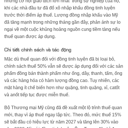
những cơ hội giao dịch lớn nhất” trong sự nghiệp của họ,
khi các nhà đầu tư đã đổ xô nhập khẩu đồng tinh luyện
trước thời điểm áp thuế. Lượng đồng nhập khẩu vào Mỹ
đã tăng mạnh trong những tháng gần đây, phản ánh sự lo
ngại về một cuộc khủng hoảng nguồn cung tiềm tàng nếu
thuế quan được áp dụng.
Chi tiết chính sách và tác động
Mặc dù thuế quan đối với đồng tinh luyện đã bị loại bỏ,
chính sách thuế 50% vẫn sẽ được áp dụng đối với các sản
phẩm đồng bán thành phẩm như ống, dây, thanh, tấm, ống
và các hàng hóa có hàm lượng đồng cao. Tuy nhiên, các
mặt hàng ít chế biến hơn như quặng, tinh quặng, xỉ, catốt
và anốt tiếp tục được miễn thuế.
Bộ Thương mại Mỹ cũng đã đề xuất một lộ trình thuế quan
mới, thay vì áp thuế ngay lập tức. Theo đó, mức thuế 15%
sẽ bắt đầu có hiệu lực từ năm 2027 và tăng lên 30% vào