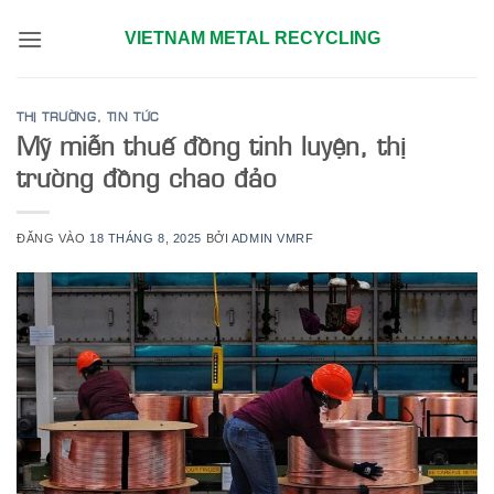
Bỏ
VIETNAM METAL RECYCLING
qua
nội
dung
THỊ TRƯỜNG
,
TIN TỨC
Mỹ miễn thuế đồng tinh luyện, thị
trường đồng chao đảo
ĐĂNG VÀO
18 THÁNG 8, 2025
BỞI
ADMIN VMRF