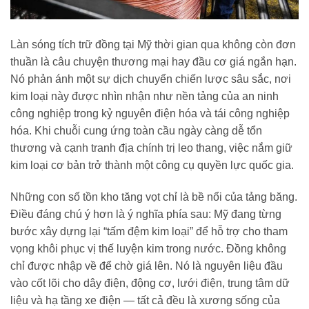
Làn sóng tích trữ đồng tại Mỹ thời gian qua không còn đơn
thuần là câu chuyện thương mại hay đầu cơ giá ngắn hạn.
Nó phản ánh một sự dịch chuyển chiến lược sâu sắc, nơi
kim loại này được nhìn nhận như nền tảng của an ninh
công nghiệp trong kỷ nguyên điện hóa và tái công nghiệp
hóa. Khi chuỗi cung ứng toàn cầu ngày càng dễ tổn
thương và cạnh tranh địa chính trị leo thang, việc nắm giữ
kim loại cơ bản trở thành một công cụ quyền lực quốc gia.
Những con số tồn kho tăng vọt chỉ là bề nổi của tảng băng.
Điều đáng chú ý hơn là ý nghĩa phía sau: Mỹ đang từng
bước xây dựng lại “tấm đệm kim loại” để hỗ trợ cho tham
vọng khôi phục vị thế luyện kim trong nước. Đồng không
chỉ được nhập về để chờ giá lên. Nó là nguyên liệu đầu
vào cốt lõi cho dây điện, động cơ, lưới điện, trung tâm dữ
liệu và hạ tầng xe điện — tất cả đều là xương sống của