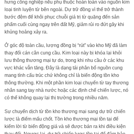
hưng công nghiệp nếu phụ thuộc hoàn toàn vào nguồn kim
loại tinh luyện từ bên ngoài. Dự trữ đồng vì thế trở thành
bước đệm để khôi phục chuỗi giá trị từ quặng đến sản
phẩm cuối cùng ngay trên đất Mỹ, giảm rủi ro đứt gãy khi
khủng hoảng xảy ra.
Ở góc độ toàn cầu, lượng đồng bị “rút” vào kho Mỹ đã làm
thay đổi cán cân cung cầu. Kim loại này bị khóa lại khỏi
lưu thông thương mại tự do, trong khi nhu cầu ở các khu
vực khác vẫn tăng. Đây là dạng tái phân bổ nguồn cung
mang tính cấu trúc chứ không chỉ là biến động tồn kho
thông thường. Khi một phần kim loại chuyển từ tay thương
nhân sang tay nhà nước hoặc các định chế chiến lược, nó
có thể không quay lại thị trường trong nhiều năm.
Sự chuyển dịch từ tồn kho thương mại sang dự trữ chiến
lược là điểm mấu chốt. Tồn kho thương mại tồn tại để
kiếm lời từ biến động giá và sẽ được bán ra khi điều kiện
thay đổi. Ngược lại, dự trữ chiến lược tồn tại để đảm bảo