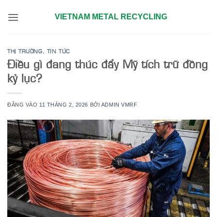
Bỏ
VIETNAM METAL RECYCLING
qua
nội
dung
THỊ TRƯỜNG
,
TIN TỨC
Điều gì đang thúc đẩy Mỹ tích trữ đồng
kỷ lục?
ĐĂNG VÀO
11 THÁNG 2, 2026
BỞI
ADMIN VMRF