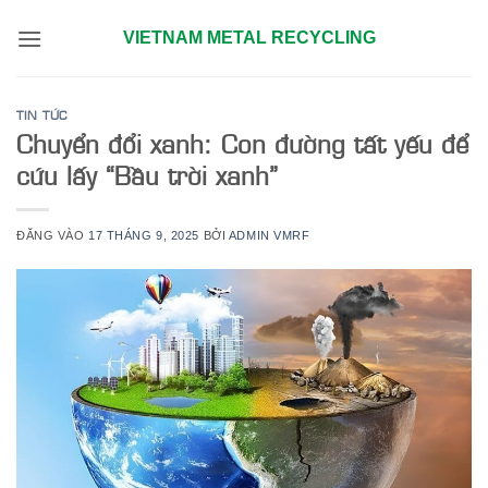
Bỏ
VIETNAM METAL RECYCLING
qua
nội
dung
TIN TỨC
Chuyển đổi xanh: Con đường tất yếu để
cứu lấy “Bầu trời xanh”
ĐĂNG VÀO
17 THÁNG 9, 2025
BỞI
ADMIN VMRF