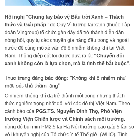
Hội nghị “Chung tay bảo vệ Bầu trời Xanh – Thách
thức và Giải pháp”
do Quỹ Vì tương lai xanh (thuộc Tập
đoàn Vingroup) tổ chức gần đây đã trở thành diễn đàn
nóng hổi, quy tụ các chuyên gia hàng đầu trong và ngoài
nước để cùng mổ xẻ vấn đề ô nhiễm không khí tại Việt
Nam. Thông điệp cốt lõi được đưa ra là:
“Chuyển đổi
xanh không còn là lựa chọn, mà là tình thế bắt buộc”
.
Thực trạng đáng báo động: “Không khí ô nhiễm như
một sát thủ thầm lặng”
Ô nhiễm không khí đã trở thành một trong những thách
thức nghiêm trọng nhất đối với các đô thị Việt Nam. Theo
cảnh báo của
PGS.TS. Nguyễn Đình Thọ, Phó Viện
trưởng Viện Chiến lược và Chính sách môi trường
,
nồng độ bụi mịn PM2.5 tại Hà Nội thường cao gấp 5 lần so
với khuyến nghị của Tổ chức Y tế Thế giới (WHO). Tình