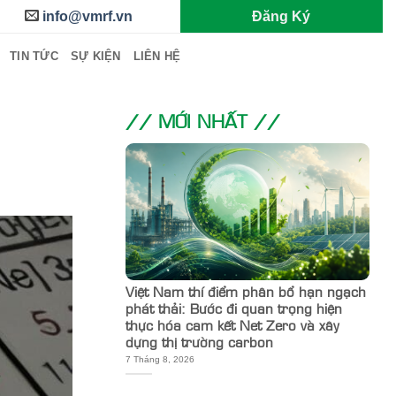
info@vmrf.vn
Đăng Ký
TIN TỨC
SỰ KIỆN
LIÊN HỆ
// MỚI NHẤT //
Việt Nam thí điểm phân bổ hạn ngạch
phát thải: Bước đi quan trọng hiện
thực hóa cam kết Net Zero và xây
dựng thị trường carbon
7 Tháng 8, 2026