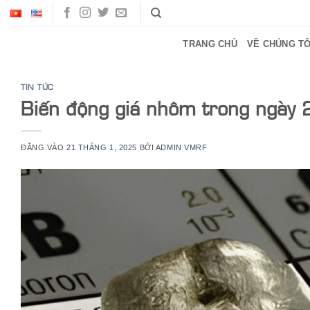
Bỏ
qua
nội
TRANG CHỦ
VỀ CHÚNG TÔ
dung
TIN TỨC
Biến động giá nhôm trong ng
ĐĂNG VÀO
21 THÁNG 1, 2025
BỞI
ADMIN VMRF