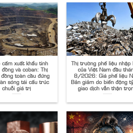
 cấm xuất khẩu tinh
Thị trường phế liệu nhập
 đồng và coban: Thị
của Việt Nam đầu thá
 đồng toàn cầu đứng
8/2026: Giá phế liệu N
làn sóng tái cấu trúc
Bản giảm do biến động tỷ
chuỗi giá trị
giao dịch vẫn thận trọ